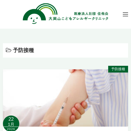
コ
ン
テ
ン
ツ
へ
ス
予防接種
キ
ッ
予防接種
プ
22
1月
2026