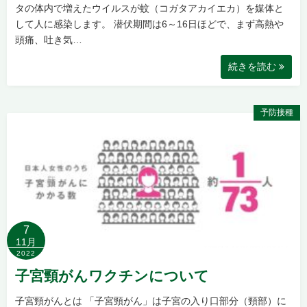
タの体内で増えたウイルスが蚊（コガタアカイエカ）を媒体と
して人に感染します。 潜伏期間は6～16日ほどで、まず高熱や
頭痛、吐き気…
続きを読む
予防接種
7
11月
2022
子宮頸がんワクチンについて
子宮頸がんとは 「子宮頸がん」は子宮の入り口部分（頸部）に