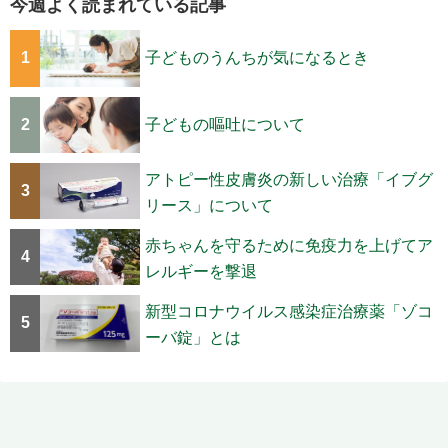
今週よく読まれている記事
1
子どものうんちが気になるとき
2
子どもの嘔吐について
アトピー性皮膚炎の新しい治療「イブグ
3
リース」について
赤ちゃんを守るために免疫力を上げてア
4
レルギーを撃退
新型コロナウイルス感染症治療薬「ゾコ
5
ーバ錠」とは