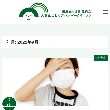
コ
ン
テ
ン
ツ
へ
ス
月:
2022年9月
キ
ッ
小児科
プ
7
9月
2022