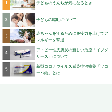
1
子どものうんちが気になるとき
2
子どもの嘔吐について
赤ちゃんを守るために免疫力を上げてア
3
レルギーを撃退
アトピー性皮膚炎の新しい治療「イブグ
4
リース」について
新型コロナウイルス感染症治療薬「ゾコ
5
ーバ錠」とは