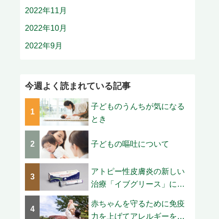
2022年11月
2022年10月
2022年9月
今週よく読まれている記事
子どものうんちが気になる
1
とき
2
子どもの嘔吐について
アトピー性皮膚炎の新しい
3
治療「イブグリース」につ
いて
赤ちゃんを守るために免疫
4
力を上げてアレルギーを撃