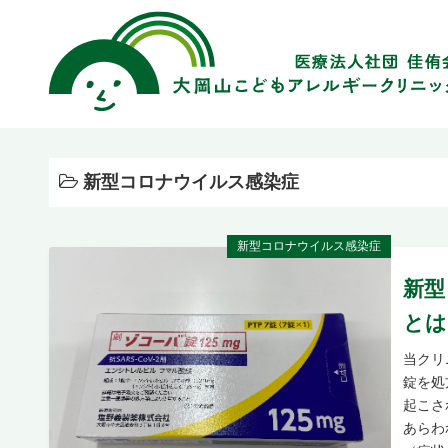
コ
ン
テ
ン
ツ
へ
ス
新型コロナウイルス感染症
キ
ッ
プ
新型コロナウイルス感染症
新型
とは
当クリ
錠を処
起こさ
あらわ