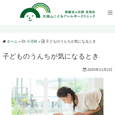
コ
ン
テ
ン
ツ
へ
ホーム
»
小児科
»
子どものうんちが気になるとき
ス
キ
子どものうんちが気になるとき
ッ
プ
2025年12月2日