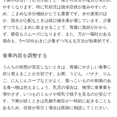
下痢やゆるいうんちが続くと、体から水分や塩分が失われ
やすくなります。特に乳幼児は脱水症状が進みやすいた
め、こまめな水分補給がとても重要です。水や麦茶のほ
か、脱水が心配なときは経口補水液が適しています。少量
ずつでもこまめに飲ませることで、胃腸に負担がかから
ず、吸収もスムーズになります。また、万が一嘔吐がある
場合も、5〜10分おきに少量ずつ与える方法が効果的です。
食事内容を調整する
うんちの状態が安定しないときは、胃腸にやさしい食事に
切り替えることが大切です。お粥、うどん、バナナ、りん
ご、にんじんスープなどがよく、脂っこいものや刺激のあ
る食べ物は控えましょう。乳児の場合は、無理に食事量を
増やさず、いつものミルクや母乳で様子を見るのが安心で
す。下痢が続くときは乳糖不耐症が一時的に起きることも
あるため、症状が長引く場合は医師に相談してください。