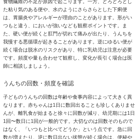
食物繊維の不足が原因で起こります。一方、どろどろとし
た粘り気のある便や、水のようにさらさらとした下痢便
は、胃腸炎やアレルギーが理由のことがあります。形がい
つもと違う、においが強いなども観察ポイントです。ま
た、硬い便が続くと肛門が切れて痛みが出たり、うんちを
我慢する悪循環が起きることがあります。逆にゆるい便が
続く場合は脱水のリスクがあり、特に乳幼児は注意が必要
です。頻度や量も合わせて観察し、変化が長引く場合は医
師に相談しましょう。
うんちの回数・頻度を確認
子どものうんちの回数は年齢や食事内容によって大きく異
なります。赤ちゃんは1日に数回出ることも珍しくありませ
んが、離乳食が始まると徐々に回数が減り、幼児期には1日
1回〜数日に1回が一般的です。大切なのは回数そのもので
はなく、「いつもと比べてどうか」という点です。急に回
数が増えたり、逆に数日出ない状態が続く場合は、便秘や