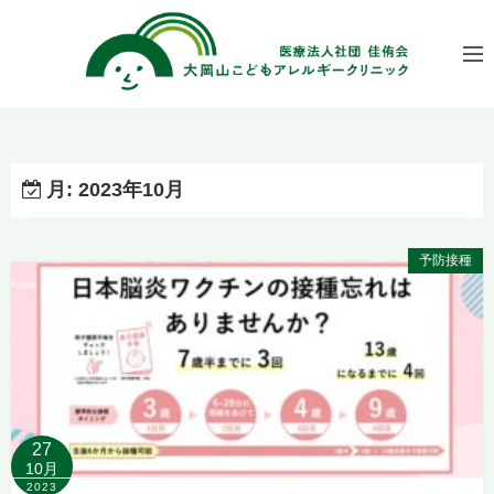
コ
ン
テ
ン
ツ
へ
ス
月:
2023年10月
キ
ッ
予防接種
プ
27
10月
2023