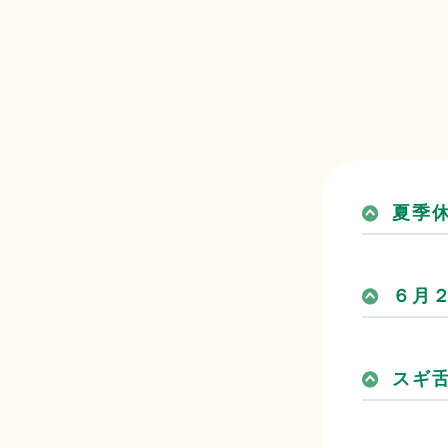
夏季
６月
スギ