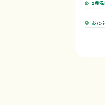
2種
おた