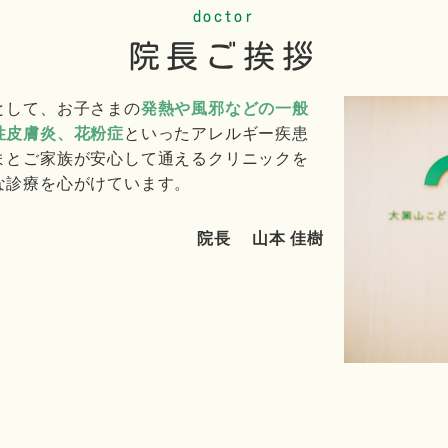
doctor
院長ご挨拶
として、お子さまの
発熱や風邪などの一般
性皮膚炎、花粉症
といったアレルギー疾患
まとご家族が安心して通えるクリニックを
な診療を心がけています。
院長 山本 佳樹