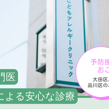
予防
お
門医
大田区
品川区の
による安心な診療