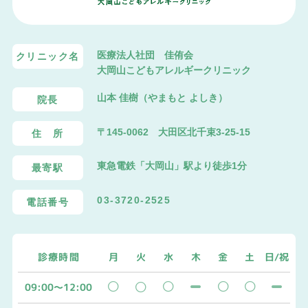
医療法人社団 佳侑会
クリニック名
大岡山こどもアレルギークリニック
山本 佳樹（やまもと よしき）
院長
〒145-0062 大田区北千束3-25-15
住 所
東急電鉄「
大岡山
」駅より徒歩1分
最寄駅
03-3720-2525
電話番号
診療時間
月
火
水
木
金
土
日/祝
09:00～12:00